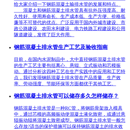
给大家介绍一下钢筋混凝土输排水管的发展和特点。
混凝土和钢筋混凝土排水管具有抗外压强度高、耐
久性好、使用寿命长、生产成本低、生产方便、价格低
廉等不可替代的优点。广泛应用于国内外城市建设、市
政公路建设、农田水利建设、电力铁路工程建设和公用
隧道建设，发挥了巨大作用。
钢筋混凝土排水管生产工艺及验收指南
目前，在国内水泥制品中，大中直径钢筋混凝土排水管
的生产工艺主要包括离心、悬辊、立式振动和芯模振
动。通过分析这四种工艺在生产实践中的应用和工艺特
点，我们发现钢筋混凝土排水管在产品质量、生产效
率、劳动强度、节能环保等方面都优于其他工艺。
钢筋混凝土排水管可以储存多久怎样储存？
钢筋混凝土排水管是一种RC管，将钢筋骨架放入模具
中，通过芯模的高频振动使混凝土液化致密，或通过悬
辊振动辊将混凝土致密成型。钢筋混凝土排水管一般怎
么存放?适当的保护措施可以保持钢筋混凝土的排水效