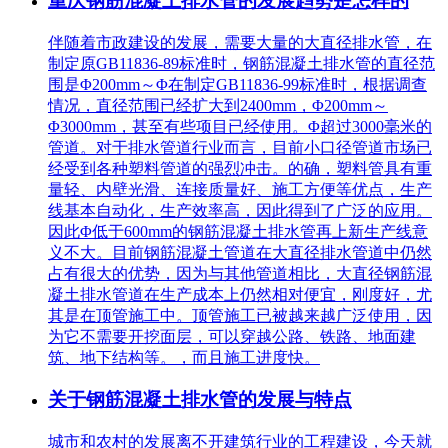
重庆钢筋混凝土排水管的发展趋势是怎样的
伴随着市政建设的发展，需要大量的大直径排水管，在
制定原GB11836-89标准时，钢筋混凝土排水管的直径范
围是Φ200mm～Φ在制定GB11836-99标准时，根据调查
情况，直径范围已经扩大到2400mm，Φ200mm～
Φ3000mm，甚至有些项目已经使用。Φ超过3000毫米的
管道。对于排水管道行业而言，目前小口径管道市场已
经受到各种塑料管道的强烈冲击。的确，塑料管具有重
量轻、内壁光滑、连接质量好、施工方便等优点，生产
线基本自动化，生产效率高，因此得到了广泛的应用。
因此Φ低于600mm的钢筋混凝土排水管再上新生产线意
义不大。目前钢筋混凝土管道在大直径排水管道中仍然
占有很大的优势，因为与其他管道相比，大直径钢筋混
凝土排水管道在生产成本上仍然相对便宜，刚度好，尤
其是在顶管施工中。顶管施工已被越来越广泛使用，因
为它不需要开挖面层，可以穿越公路、铁路、地面建
筑、地下结构等。，而且施工进度快。
关于钢筋混凝土排水管的发展与特点
城市和农村的发展离不开建筑行业的工程建设，今天就