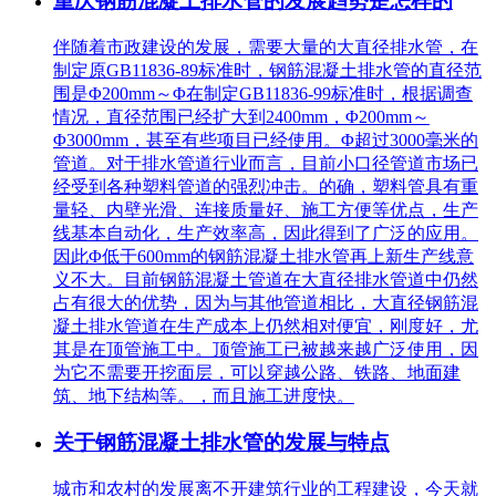
重庆钢筋混凝土排水管的发展趋势是怎样的
伴随着市政建设的发展，需要大量的大直径排水管，在
制定原GB11836-89标准时，钢筋混凝土排水管的直径范
围是Φ200mm～Φ在制定GB11836-99标准时，根据调查
情况，直径范围已经扩大到2400mm，Φ200mm～
Φ3000mm，甚至有些项目已经使用。Φ超过3000毫米的
管道。对于排水管道行业而言，目前小口径管道市场已
经受到各种塑料管道的强烈冲击。的确，塑料管具有重
量轻、内壁光滑、连接质量好、施工方便等优点，生产
线基本自动化，生产效率高，因此得到了广泛的应用。
因此Φ低于600mm的钢筋混凝土排水管再上新生产线意
义不大。目前钢筋混凝土管道在大直径排水管道中仍然
占有很大的优势，因为与其他管道相比，大直径钢筋混
凝土排水管道在生产成本上仍然相对便宜，刚度好，尤
其是在顶管施工中。顶管施工已被越来越广泛使用，因
为它不需要开挖面层，可以穿越公路、铁路、地面建
筑、地下结构等。，而且施工进度快。
关于钢筋混凝土排水管的发展与特点
城市和农村的发展离不开建筑行业的工程建设，今天就