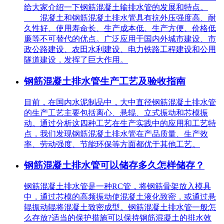
给大家介绍一下钢筋混凝土输排水管的发展和特点。
混凝土和钢筋混凝土排水管具有抗外压强度高、耐
久性好、使用寿命长、生产成本低、生产方便、价格低
廉等不可替代的优点。广泛应用于国内外城市建设、市
政公路建设、农田水利建设、电力铁路工程建设和公用
隧道建设，发挥了巨大作用。
钢筋混凝土排水管生产工艺及验收指南
目前，在国内水泥制品中，大中直径钢筋混凝土排水管
的生产工艺主要包括离心、悬辊、立式振动和芯模振
动。通过分析这四种工艺在生产实践中的应用和工艺特
点，我们发现钢筋混凝土排水管在产品质量、生产效
率、劳动强度、节能环保等方面都优于其他工艺。
钢筋混凝土排水管可以储存多久怎样储存？
钢筋混凝土排水管是一种RC管，将钢筋骨架放入模具
中，通过芯模的高频振动使混凝土液化致密，或通过悬
辊振动辊将混凝土致密成型。钢筋混凝土排水管一般怎
么存放?适当的保护措施可以保持钢筋混凝土的排水效